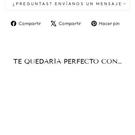
¿PREGUNTAS? ENVÍANOS UN MENSAJE
Compartir
Tuitear
Pine
Compartir
Compartir
Hacer pin
en
en
en
Facebook
X
Pint
TE QUEDARÍA PERFECTO CON…
VERNAL SUNSET
TRAVELERS -