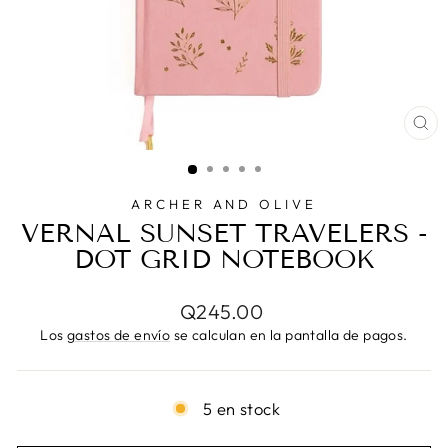
CE
(E
ARCHER AND OLIVE
VERNAL SUNSET TRAVELERS -
DOT GRID NOTEBOOK
Precio
Q245.00
habitual
Los
gastos de envío
se calculan en la pantalla de pagos.
5 en stock