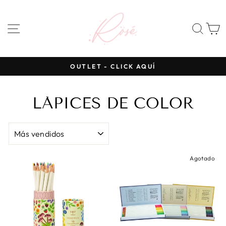
Ir
directamente
NAVEGACIÓN
BUS
al
contenido
OUTLET - CLICK AQUÍ
diapositivas
pausa
LÁPICES DE COLOR
ORDENAR
Agotado