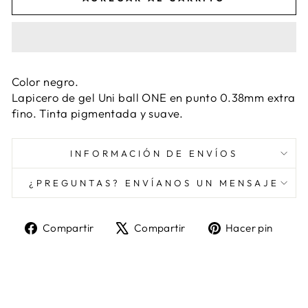
Color negro.
Lapicero de gel Uni ball ONE en punto 0.38mm extra
fino. Tinta pigmentada y suave.
INFORMACIÓN DE ENVÍOS
¿PREGUNTAS? ENVÍANOS UN MENSAJE
Compartir
Tuitear
Pine
Compartir
Compartir
Hacer pin
en
en
en
Facebook
X
Pint