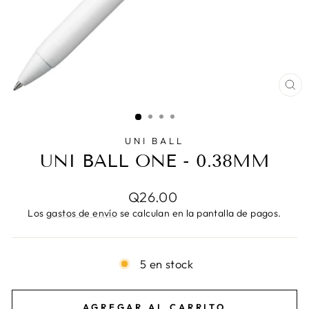
CE
(E
UNI BALL
UNI BALL ONE - 0.38MM
Precio
Q26.00
habitual
Los
gastos de envío
se calculan en la pantalla de pagos.
5 en stock
AGREGAR AL CARRITO