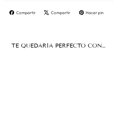
Compartir
Tuitear
Pine
Compartir
Compartir
Hacer pin
en
en
en
Facebook
X
Pint
TE QUEDARÍA PERFECTO CON…
TINTA
“TUMULTUOUS
TIDES” - 20 ML