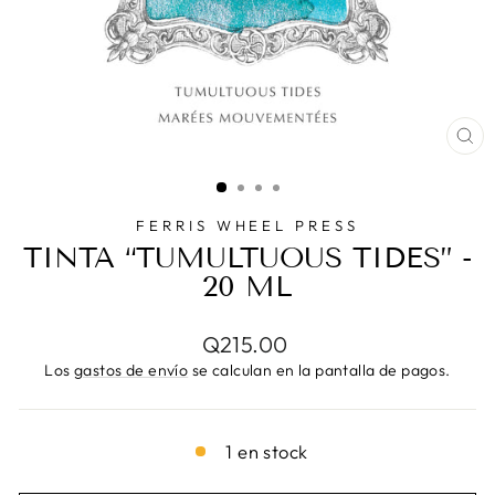
CE
(E
FERRIS WHEEL PRESS
TINTA “TUMULTUOUS TIDES” -
20 ML
Precio
Q215.00
habitual
Los
gastos de envío
se calculan en la pantalla de pagos.
1 en stock