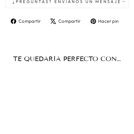
¿PREGUNTAS? ENVÍANOS UN MENSAJE
Compartir
Tuitear
Pine
Compartir
Compartir
Hacer pin
en
en
en
Facebook
X
Pint
TE QUEDARÍA PERFECTO CON…
TINTA
“TUMBLING