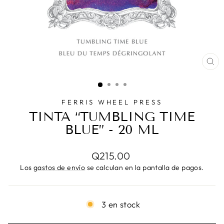
CE
(E
FERRIS WHEEL PRESS
TINTA “TUMBLING TIME
BLUE” - 20 ML
Precio
Q215.00
habitual
Los
gastos de envío
se calculan en la pantalla de pagos.
3 en stock