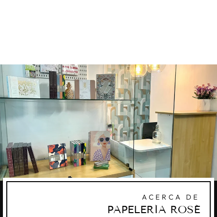
TIME BLUE” - 20
ML
FERRIS WHEEL PRESS
Q215.00
ACERCA DE
PAPELERÍA ROSÉ