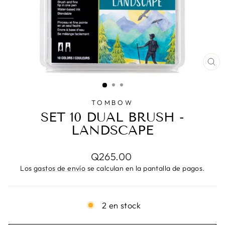
CE
(E
TOMBOW
SET 10 DUAL BRUSH -
LANDSCAPE
Precio
Q265.00
habitual
Los
gastos de envío
se calculan en la pantalla de pagos.
2 en stock