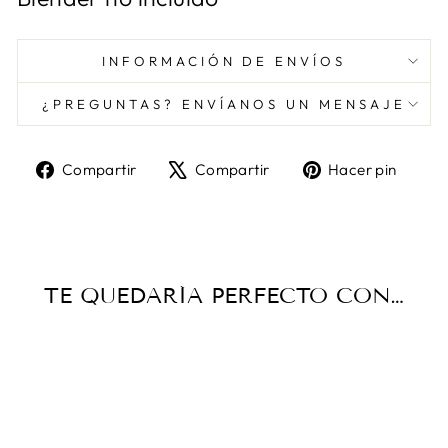
INFORMACIÓN DE ENVÍOS
¿PREGUNTAS? ENVÍANOS UN MENSAJE
Compartir
Tuitear
Pine
Compartir
Compartir
Hacer pin
en
en
en
Facebook
X
Pint
TE QUEDARÍA PERFECTO CON…