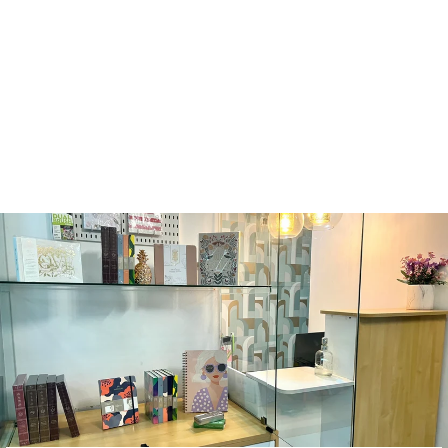
SET 10 DUAL
BRUSH -
LANDSCAPE
TOMBOW
Q265.00