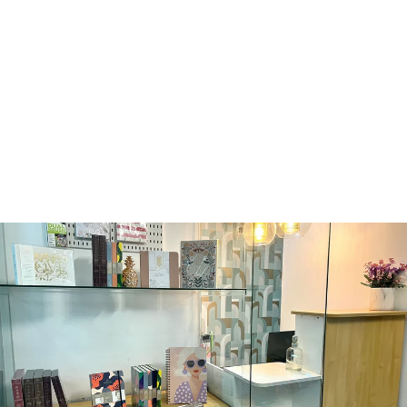
SET 10 DUAL
BRUSH -
GRAYSCALE
TOMBOW
Q265.00