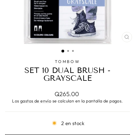
CE
(E
TOMBOW
SET 10 DUAL BRUSH -
GRAYSCALE
Precio
Q265.00
habitual
Los
gastos de envío
se calculan en la pantalla de pagos.
2 en stock