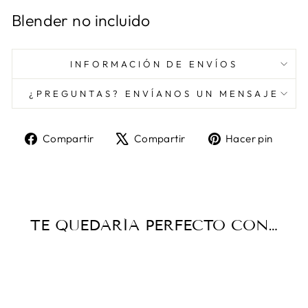
Blender no incluido
INFORMACIÓN DE ENVÍOS
¿PREGUNTAS? ENVÍANOS UN MENSAJE
Compartir
Tuitear
Pine
Compartir
Compartir
Hacer pin
en
en
en
Facebook
X
Pint
TE QUEDARÍA PERFECTO CON…