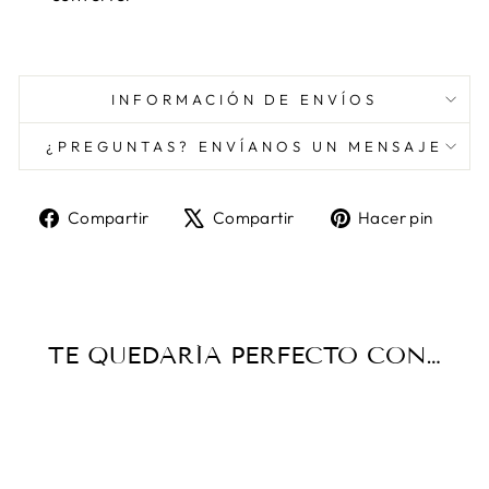
INFORMACIÓN DE ENVÍOS
¿PREGUNTAS? ENVÍANOS UN MENSAJE
Compartir
Tuitear
Pine
Compartir
Compartir
Hacer pin
en
en
en
Facebook
X
Pint
TE QUEDARÍA PERFECTO CON…