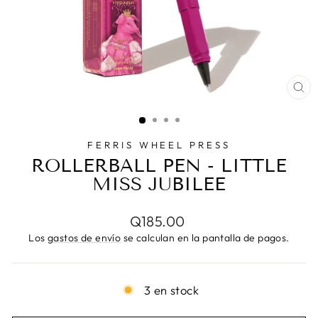
CE
(E
FERRIS WHEEL PRESS
ROLLERBALL PEN - LITTLE
MISS JUBILEE
Precio
Q185.00
habitual
Los
gastos de envío
se calculan en la pantalla de pagos.
3 en stock