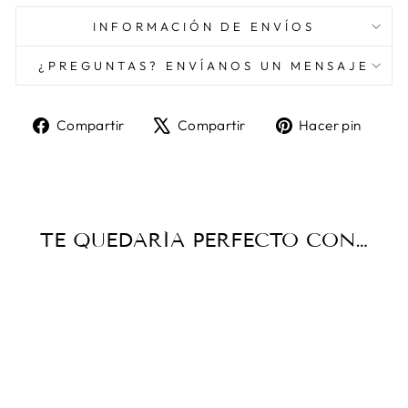
INFORMACIÓN DE ENVÍOS
¿PREGUNTAS? ENVÍANOS UN MENSAJE
Compartir
Tuitear
Pine
Compartir
Compartir
Hacer pin
en
en
en
Facebook
X
Pint
TE QUEDARÍA PERFECTO CON…