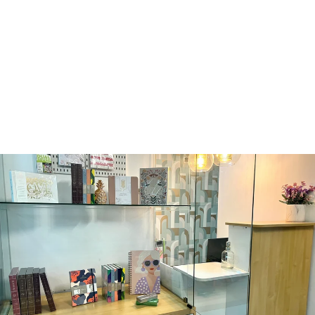
PLUMA FUENTE
- THE
CAROUSEL -
LITTLE MISS
JUBILEE
FERRIS WHEEL PRESS
Q185.00