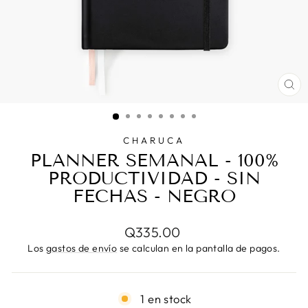
CE
(E
CHARUCA
PLANNER SEMANAL - 100%
PRODUCTIVIDAD - SIN
FECHAS - NEGRO
Precio
Q335.00
habitual
Los
gastos de envío
se calculan en la pantalla de pagos.
1 en stock