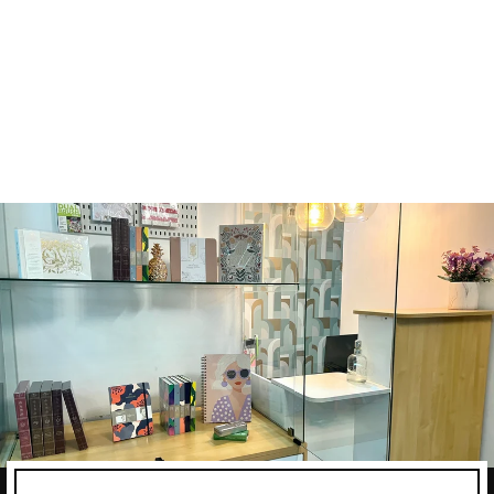
100%
PRODUCTIVIDA
D - SIN FECHAS
- NEGRO
CHARUCA
Q335.00