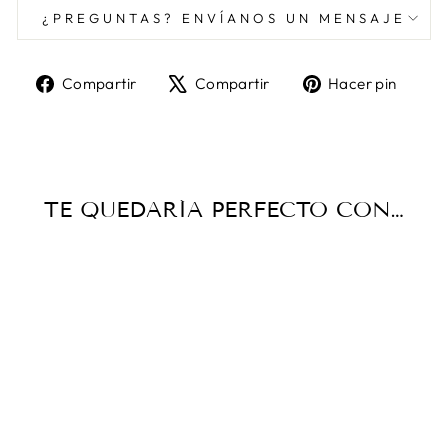
¿PREGUNTAS? ENVÍANOS UN MENSAJE
Compartir
Tuitear
Pine
Compartir
Compartir
Hacer pin
en
en
en
Facebook
X
Pint
TE QUEDARÍA PERFECTO CON…
PLANNER
SEMANAL -