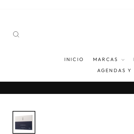
Ir
directamente
al
contenido
BUSCAR
INICIO
MARCAS
AGENDAS Y