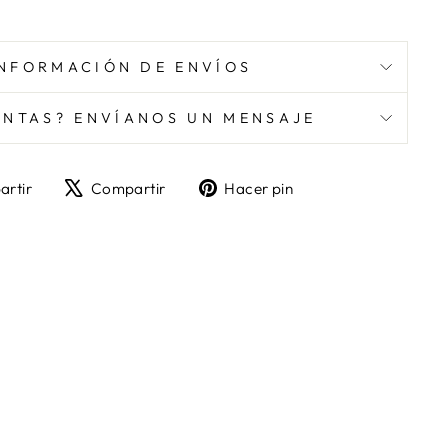
INFORMACIÓN DE ENVÍOS
NTAS? ENVÍANOS UN MENSAJE
Compartir
Tuitear
Pinear
rtir
Compartir
Hacer pin
en
en
en
Facebook
X
Pinterest