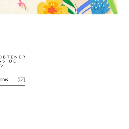
OBTENER
AS DE
S