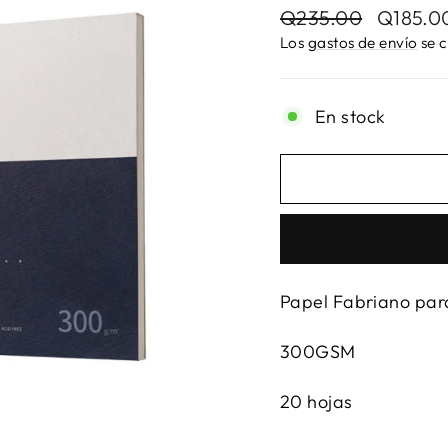
Precio
Precio
Q235.00
Q185.0
habitual
de
Los
gastos de envío
se c
oferta
En stock
Papel Fabriano par
300GSM
20 hojas