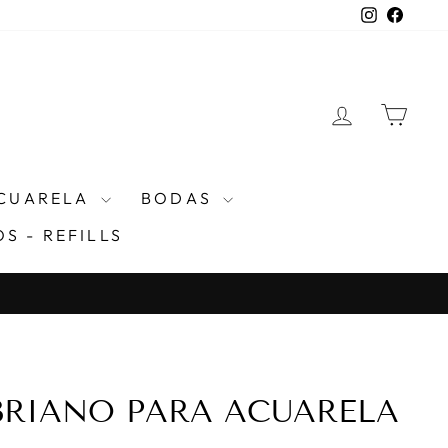
Instagra
Faceb
INGRESA
CAR
CUARELA
BODAS
S - REFILLS
BRIANO PARA ACUARELA