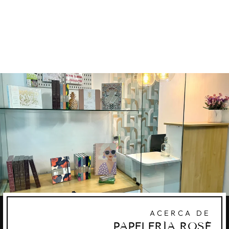
RAINFOREST -
SET 30
TOMBOW
Q369.00
ACERCA DE
PAPELERÍA ROSÉ