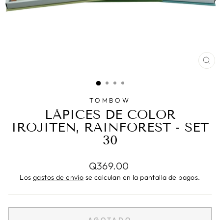
CE
(E
TOMBOW
LÁPICES DE COLOR
IROJITEN, RAINFOREST - SET
30
Precio
Q369.00
habitual
Los
gastos de envío
se calculan en la pantalla de pagos.
AGOTADO