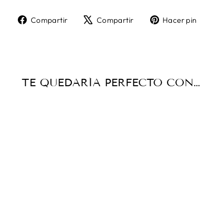
Compartir
Tuitear
Pine
Compartir
Compartir
Hacer pin
en
en
en
Facebook
X
Pint
TE QUEDARÍA PERFECTO CON…
KARIN DECOGEL