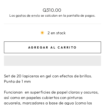
Precio
Q310.00
habitual
Los
gastos de envío
se calculan en la pantalla de pagos.
2 en stock
AGREGAR AL CARRITO
Set de 20 lapiceros en gel con efectos de brillos.
Punta de 1 mm
Funcionan en superficies de papel claras y oscuras,
así como en papeles cubiertos con pinturas
acuarela, marcadores a base de agua (como los