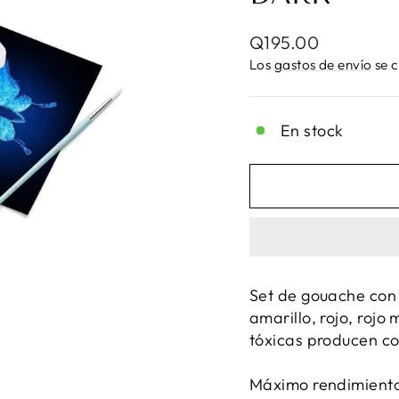
Precio
Q195.00
habitual
Los
gastos de envío
se c
En stock
Set de gouache con 
amarillo, rojo, rojo
tóxicas producen col
Máximo rendimiento 