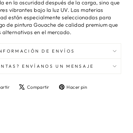
illa en la oscuridad después de la carga, sino que
res vibrantes bajo la luz UV. Las materias
idad están especialmente seleccionadas para
ego de pintura Gouache de calidad premium que
 alternativas en el mercado.
INFORMACIÓN DE ENVÍOS
NTAS? ENVÍANOS UN MENSAJE
Compartir
Tuitear
Pinear
rtir
Compartir
Hacer pin
en
en
en
Facebook
X
Pinterest