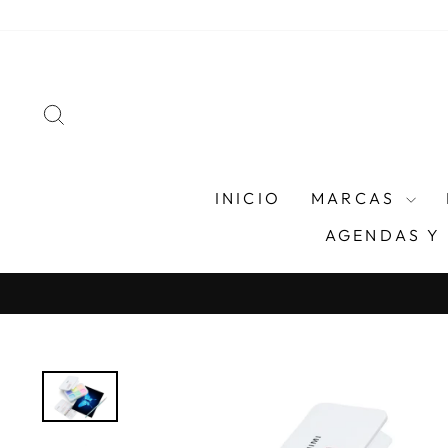
Ir
directamente
al
contenido
BUSCAR
INICIO
MARCAS
AGENDAS Y