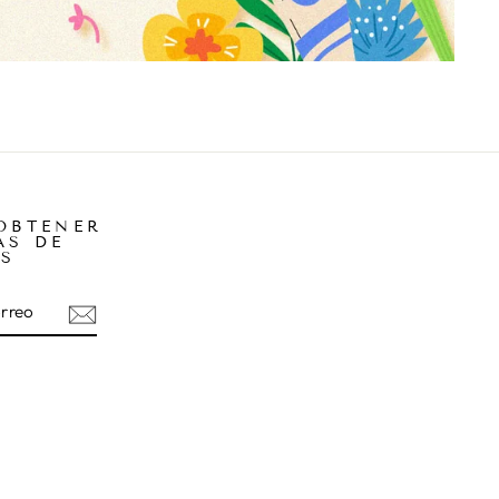
OBTENER
AS DE
S