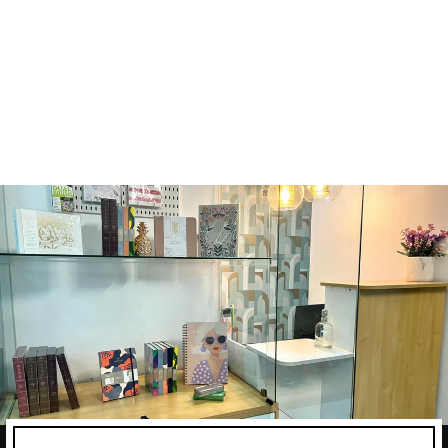
FUDENOSUKE
BRUSH PEN -
TWIN TIP -
BLACK/GREY
TOMBOW
Q55.00