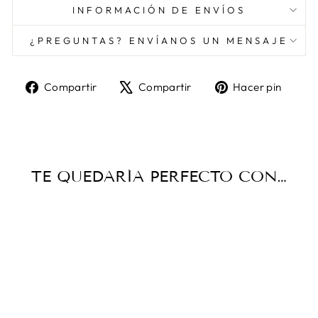
INFORMACIÓN DE ENVÍOS
¿PREGUNTAS? ENVÍANOS UN MENSAJE
Compartir
Tuitear
Pine
Compartir
Compartir
Hacer pin
en
en
en
Facebook
X
Pint
TE QUEDARÍA PERFECTO CON…