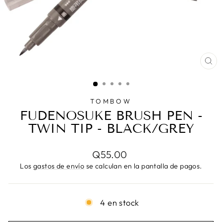
CE
(E
TOMBOW
FUDENOSUKE BRUSH PEN -
TWIN TIP - BLACK/GREY
Precio
Q55.00
habitual
Los
gastos de envío
se calculan en la pantalla de pagos.
4 en stock