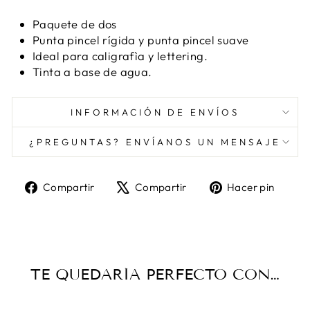
Paquete de dos
Punta pincel rígida y punta pincel suave
Ideal para caligrafìa y lettering.
Tinta a base de agua.
INFORMACIÓN DE ENVÍOS
¿PREGUNTAS? ENVÍANOS UN MENSAJE
Compartir
Tuitear
Pine
Compartir
Compartir
Hacer pin
en
en
en
Facebook
X
Pint
TE QUEDARÍA PERFECTO CON…