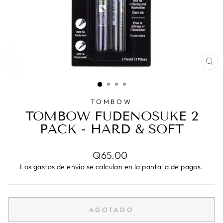
CE
(E
TOMBOW
TOMBOW FUDENOSUKE 2
PACK - HARD & SOFT
Precio
Q65.00
habitual
Los
gastos de envío
se calculan en la pantalla de pagos.
AGOTADO