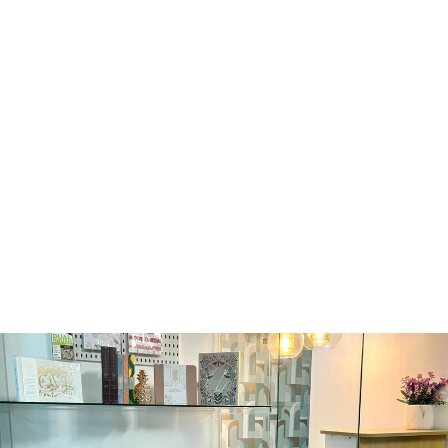
Agotado
TOMBOW
FUDENOSUKE 2
PACK - HARD &
SOFT
TOMBOW
Q65.00