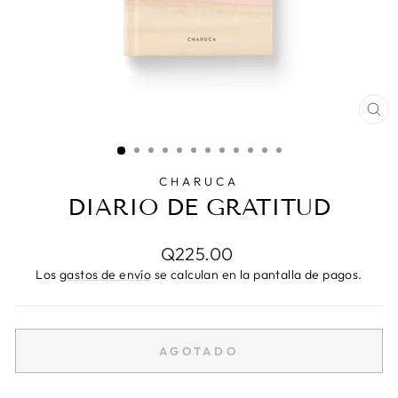
CE
(E
CHARUCA
DIARIO DE GRATITUD
Precio
Q225.00
habitual
Los
gastos de envío
se calculan en la pantalla de pagos.
AGOTADO