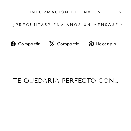
INFORMACIÓN DE ENVÍOS
¿PREGUNTAS? ENVÍANOS UN MENSAJE
Compartir
Tuitear
Pine
Compartir
Compartir
Hacer pin
en
en
en
Facebook
X
Pint
TE QUEDARÍA PERFECTO CON…
Agotado