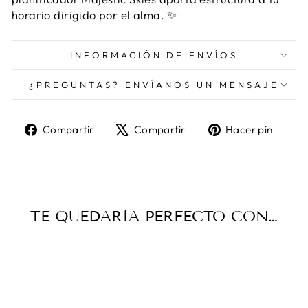
horario dirigido por el alma. ✨
INFORMACIÓN DE ENVÍOS
¿PREGUNTAS? ENVÍANOS UN MENSAJE
Compartir
Tuitear
Pine
Compartir
Compartir
Hacer pin
en
en
en
Facebook
X
Pint
TE QUEDARÍA PERFECTO CON…