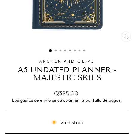
CE
(E
ARCHER AND OLIVE
A5 UNDATED PLANNER -
MAJESTIC SKIES
Precio
Q385.00
habitual
Los
gastos de envío
se calculan en la pantalla de pagos.
2 en stock