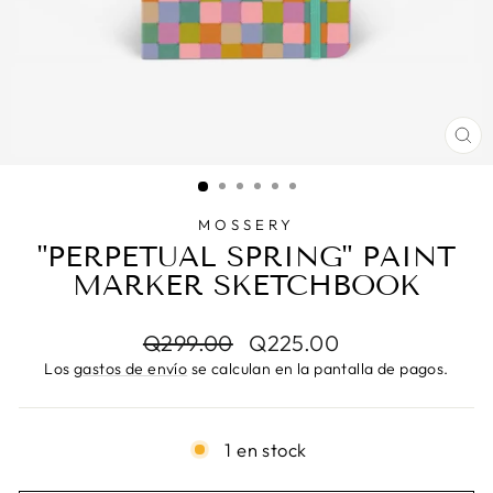
CE
(E
MOSSERY
"PERPETUAL SPRING" PAINT
MARKER SKETCHBOOK
Precio
Precio
Q299.00
Q225.00
habitual
de
Los
gastos de envío
se calculan en la pantalla de pagos.
oferta
1 en stock