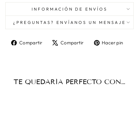
INFORMACIÓN DE ENVÍOS
¿PREGUNTAS? ENVÍANOS UN MENSAJE
Compartir
Tuitear
Pine
Compartir
Compartir
Hacer pin
en
en
en
Facebook
X
Pint
TE QUEDARÍA PERFECTO CON…
Oferta