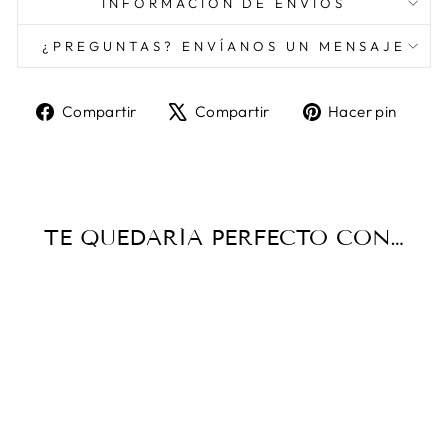
INFORMACIÓN DE ENVÍOS
¿PREGUNTAS? ENVÍANOS UN MENSAJE
Compartir
Tuitear
Pine
Compartir
Compartir
Hacer pin
en
en
en
Facebook
X
Pint
TE QUEDARÍA PERFECTO CON…