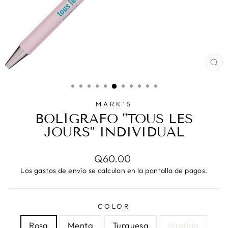
CE
(E
MARK´S
BOLÍGRAFO "TOUS LES
JOURS" INDIVIDUAL
Precio
Q60.00
habitual
Los
gastos de envío
se calculan en la pantalla de pagos.
COLOR
Rosa
Menta
Turquesa
Morado