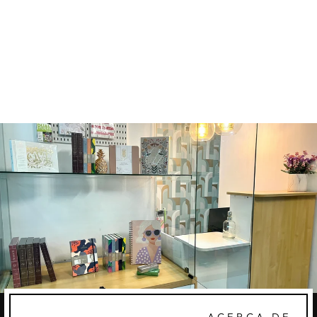
BOLÍGRAFO
"TOUS LES
JOURS"
INDIVIDUAL
MARK´S
Q60.00
ACERCA DE