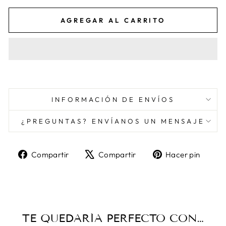
AGREGAR AL CARRITO
INFORMACIÓN DE ENVÍOS
¿PREGUNTAS? ENVÍANOS UN MENSAJE
Compartir
Tuitear
Pine
Compartir
Compartir
Hacer pin
en
en
en
Facebook
X
Pint
TE QUEDARÍA PERFECTO CON…