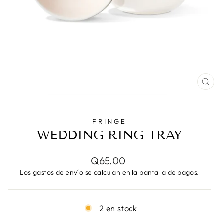
CE
(E
FRINGE
WEDDING RING TRAY
Precio
Q65.00
habitual
Los
gastos de envío
se calculan en la pantalla de pagos.
2 en stock