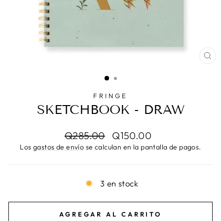
CE
(E
FRINGE
SKETCHBOOK - DRAW
Precio
Precio
Q285.00
Q150.00
habitual
de
Los
gastos de envío
se calculan en la pantalla de pagos.
oferta
3 en stock
AGREGAR AL CARRITO